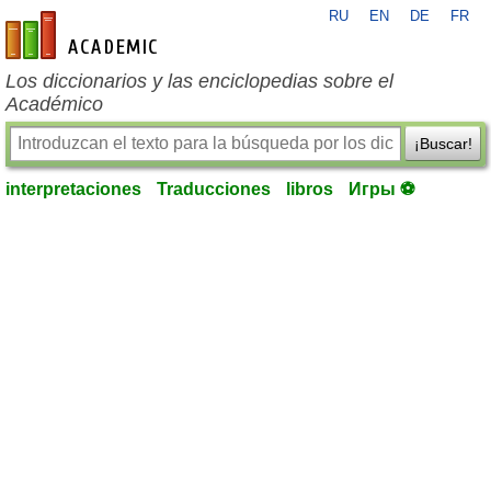
RU
EN
DE
FR
es-academic.com
Los diccionarios y las enciclopedias sobre el
Académico
¡Buscar!
interpretaciones
Traducciones
libros
Игры ⚽