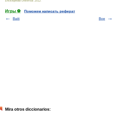
Enciclopedia Universal
.
2012
.
Игры ⚽
Поможем написать реферат
Baiti
Boe
Mira otros diccionarios: